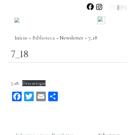
|
PT
EN
Início
»
Biblioteca
»
Newsletter
»
7_18
7_18
7_18
Descarregar
Facebook
Twitter
Email
Share