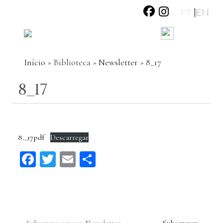
|
PT
EN
Início
»
Biblioteca
»
Newsletter
»
8_17
8_17
8._17pdf
Descarregar
Facebook
Twitter
Email
Share