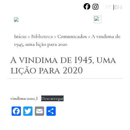
|
PT
EN
Início
»
Biblioteca
»
Comunicados
»
A vindima de
1945, uma lição para 2020
A vindima de 1945, uma
lição para 2020
vindima-2020_I
Descarregar
Facebook
Twitter
Email
Share