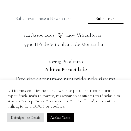
122 Associados
1209 Viticultores
5390 HA de Viticultura de Montanha
2026© Prodouro
Política Privacidade
Este site encontra-se protegido pelo sistema
reCAPTCHA da Google
Utilizamos cookies no nosso website para lhe proporcionar a
experiência mais relevante, recordando as suas preferências e as
Desenvolvido por: Tomás Esteves
suas visitas repetidas. Ao clicar em "Aceitar Tudo", consente a
utilização de TODOS os cookies.
Definições de Cookie
Aceitar Todos