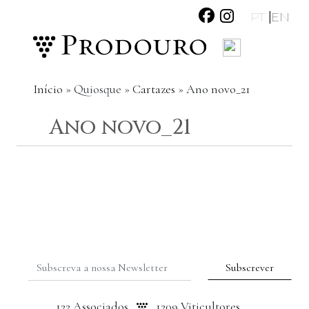
|
PT
EN
Início
»
Quiosque
»
Cartazes
»
Ano novo_21
Ano novo_21
122 Associados
1209 Viticultores